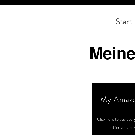
Start
Meine
My Amazo
Click here to buy ever
need for you and