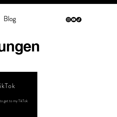
Blog
lungen
ikTok
to get to my TikTok