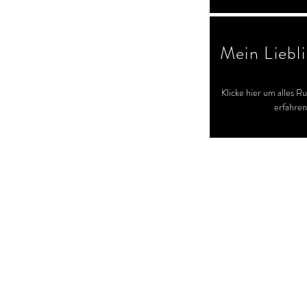
Mein Liebl
Klicke hier um alles R
erfahren