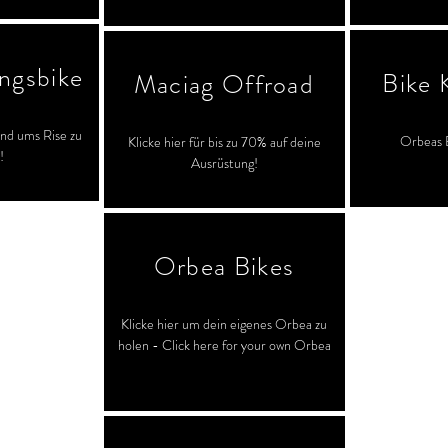
ingsbike
Bike 
Maciag Offroad
und ums Rise zu
Orbeas 
Klicke hier für bis zu 70% auf deine
!
Ausrüstung!
Orbea Bikes
Klicke hier um dein eigenes Orbea zu
holen - Click here for your own Orbea