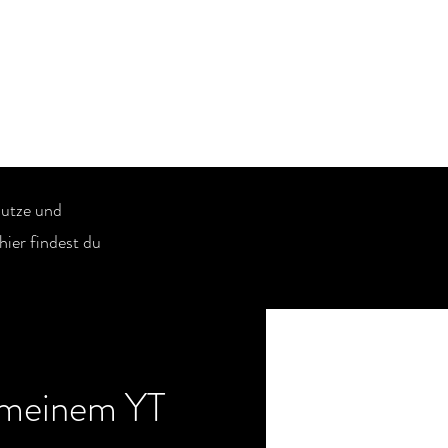
nutze und
hier findest du
 meinem YT